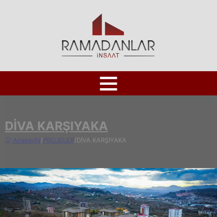
DİVA KARŞIYAKA
Anasayfa
/
PROJELER
/
DİVA KARŞIYAKA