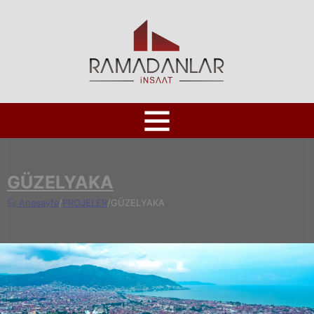
GÜZELYAKA
Anasayfa
/
PROJELER
/
GÜZELYAKA